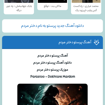
محمد عیاری - پادکست
ماکان بند - توقع
بابک جهانبخش - یه جور
کَس وایب اپیزود یک
دیگه
دانلود آهنگ جدید پرستو به نام دختر مردم
آهنگ پرستو دختر مردم
آهنگ پرستو دختر مردم
دانلود آهنگ پرستو دختر مردم
موزیک پرستو دختر مردم
Parastoo – Dokhtare Mardom