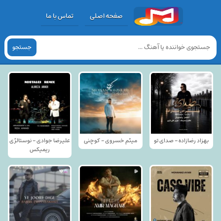
صفحه اصلی
تماس با ما
جستجو
بهزاد رضازاده - صدای تو
میثم خسروی - کوچنی
علیرضا جوادی - نوستالژی
ریمیکس