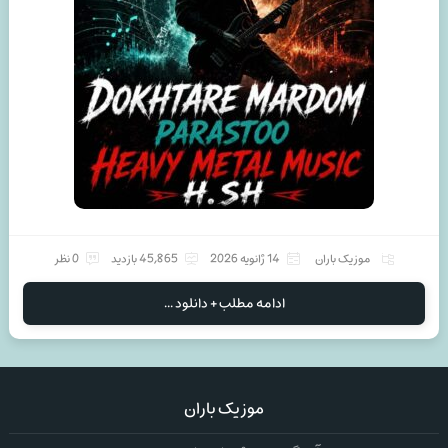
موزیک باران
14 ژانویه 2026
45,865 بازدید
0 نظر
ادامه مطلب + دانلود ...
موزیک باران