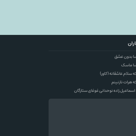
ران
ا بدون عشق
ا ماسک
سلام عاشقانه (کاور)
 هرات نازنینم
اسماعیل زاده نوحدانی غوغای ستارگان
وک