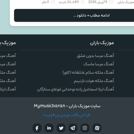
وزیک باران
9 آوریل 2026
24,489 بازدید
0 نظر
ادامه مطلب + دانلود ...
موزیک باران
موزیک با
آهنگ مرسا بدون عشق
آهنگ مرس
آهنگ مرسا ماسک
آهنگ مرس
آهنگ ملکه سلام عاشقانه (کاور)
آهنگ ملکه 
آهنگ ملکه هرات نازنینم
آهنگ ملکه
آهنگ لیلا اسماعیل زاده نوحدانی غوغای ستارگان
آهنگ لیلا 
سایت موزیک باران - Mymusicbaran
طراحی قالب وردپرس
:
وبیت
آپارات
تلگرام
تويتر
اینستاگرام
لینکدین
فيسب