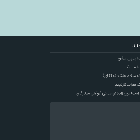
ران
ا بدون عشق
ا ماسک
سلام عاشقانه (کاور)
 هرات نازنینم
اسماعیل زاده نوحدانی غوغای ستارگان
وک