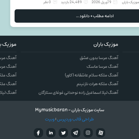
وزیک باران
9 آوریل 2026
24,489 بازدید
0 نظر
ادامه مطلب + دانلود ...
موزیک باران
موزیک با
آهنگ مرسا بدون عشق
آهنگ مرس
آهنگ مرسا ماسک
آهنگ مرس
آهنگ ملکه سلام عاشقانه (کاور)
آهنگ ملکه 
آهنگ ملکه هرات نازنینم
آهنگ ملکه
آهنگ لیلا اسماعیل زاده نوحدانی غوغای ستارگان
آهنگ لیلا 
سایت موزیک باران - Mymusicbaran
طراحی قالب وردپرس
:
وبیت
آپارات
تلگرام
تويتر
اینستاگرام
لینکدین
فيسب