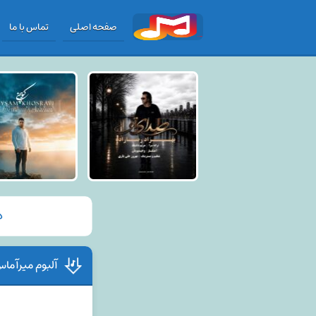
صفحه اصلی
تماس با ما
د
آلبوم میرآما