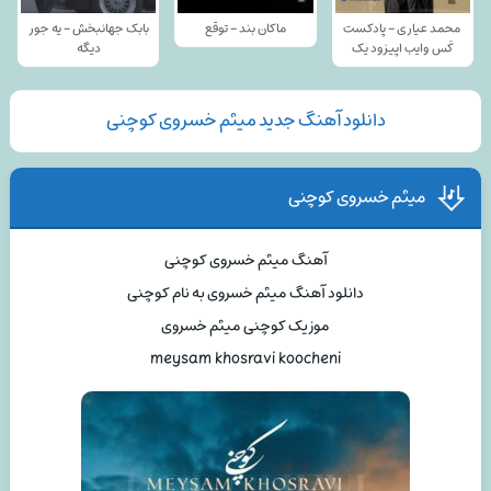
محمد عیاری - پادکست
ماکان بند - توقع
بابک جهانبخش - یه جور
کَس وایب اپیزود یک
دیگه
دانلود آهنگ جدید میثم خسروی کوچنی
میثم خسروی کوچنی
آهنگ میثم خسروی کوچنی
دانلود آهنگ میثم خسروی به نام کوچنی
موزیک کوچنی میثم خسروی
meysam khosravi koocheni