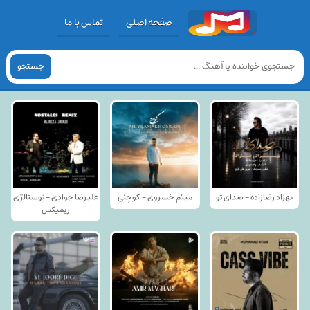
صفحه اصلی
تماس با ما
جستجو
بهزاد رضازاده - صدای تو
میثم خسروی - کوچنی
علیرضا جوادی - نوستالژی
ریمیکس