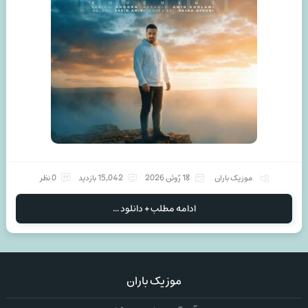
موزیک باران
18 ژوئن 2026
15,042 بازدید
0 نظر
ادامه مطلب + دانلود ...
موزیک باران