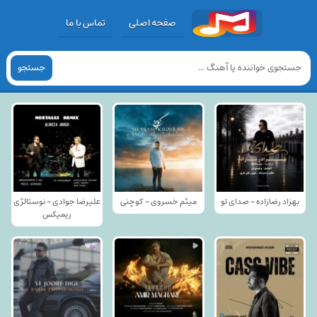
صفحه اصلی
تماس با ما
جستجو
بهزاد رضازاده - صدای تو
میثم خسروی - کوچنی
علیرضا جوادی - نوستالژی
ریمیکس