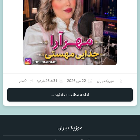
موزیک باران
22 می 2026
26,431 بازدید
0 نظر
ادامه مطلب + دانلود ...
موزیک باران