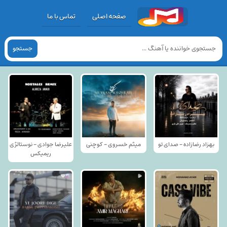
صفحه اصلی
تماس با ما
جستجو
بهزاد رضازاده - صدای تو
میثم خسروی - کوچنی
علیرضا جوادی - نوستالژی
ریمیکس