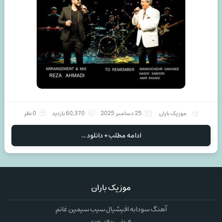
موزیک باران
25 دسامبر 2025
60,370 بازدید
0 نظر
ادامه مطلب + دانلود ...
موزیک باران
آهنگ سودابه افیشیال سیب سیمین غانم