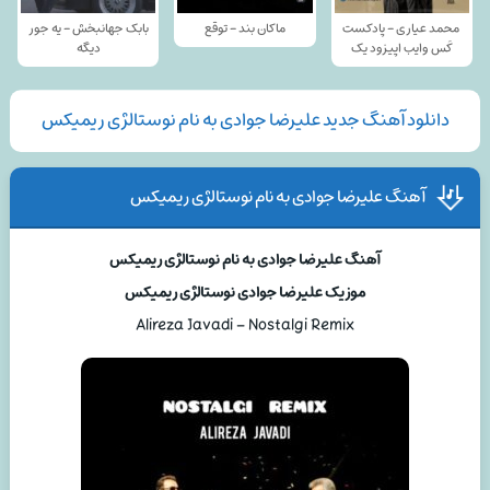
محمد عیاری - پادکست
ماکان بند - توقع
بابک جهانبخش - یه جور
کَس وایب اپیزود یک
دیگه
دانلود آهنگ جدید علیرضا جوادی به نام نوستالژی ریمیکس
آهنگ علیرضا جوادی به نام نوستالژی ریمیکس
آهنگ علیرضا جوادی به نام نوستالژی ریمیکس
موزیک علیرضا جوادی نوستالژی ریمیکس
Alireza Javadi – Nostalgi Remix