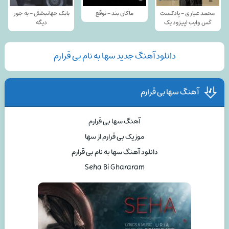
محمد عیاری - پادکست
ماکان بند - توقع
بابک جهانبخش - یه جور
کَس وایب اپیزود یک
دیگه
دانلود آهنگ جدید سها به نام بی قرارم
آهنگ سها بی قرارم
آهنگ سها بی قرارم
موزیک بی قرارم از سها
دانلود آهنگ سها به نام بی قرارم
Seha Bi Ghararam