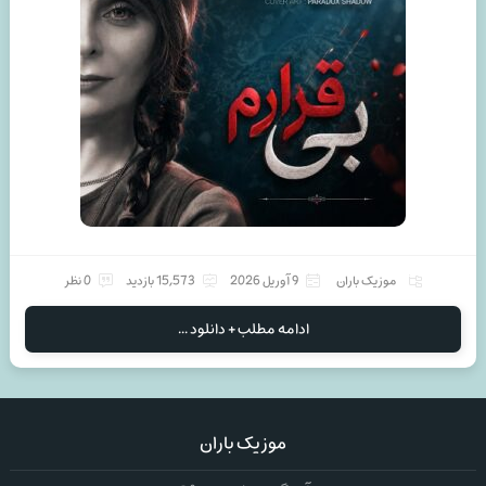
موزیک باران
9 آوریل 2026
15,573 بازدید
0 نظر
ادامه مطلب + دانلود ...
موزیک باران