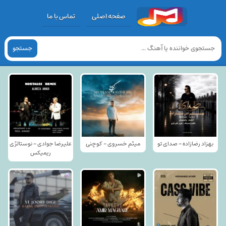
صفحه اصلی
تماس با ما
جستجو
بهزاد رضازاده - صدای تو
میثم خسروی - کوچنی
علیرضا جوادی - نوستالژی
ریمیکس