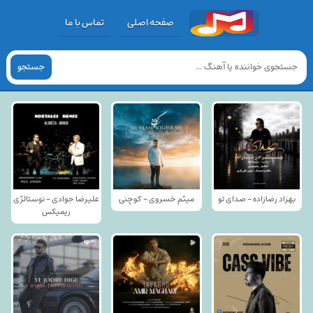
صفحه اصلی
تماس با ما
جستجو
بهزاد رضازاده - صدای تو
میثم خسروی - کوچنی
علیرضا جوادی - نوستالژی
ریمیکس