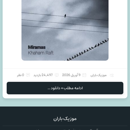
موزیک باران
9 آوریل 2026
24,497 بازدید
0 نظر
ادامه مطلب + دانلود ...
موزیک باران