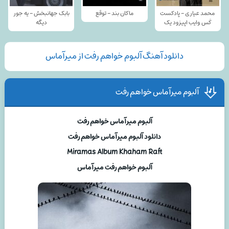
محمد عیاری - پادکست
ماکان بند - توقع
بابک جهانبخش - یه جور
کَس وایب اپیزود یک
دیگه
دانلود آهنگ آلبوم خواهم رفت از میرآماس
آلبوم میرآماس خواهم رفت
آلبوم میرآماس خواهم رفت
دانلود آلبوم میرآماس خواهم رفت
Miramas Album Khaham Raft
آلبوم خواهم رفت میرآماس