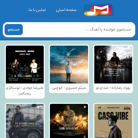
صفحه اصلی
تماس با ما
جستجو
بهزاد رضازاده - صدای تو
میثم خسروی - کوچنی
علیرضا جوادی - نوستالژی
ریمیکس