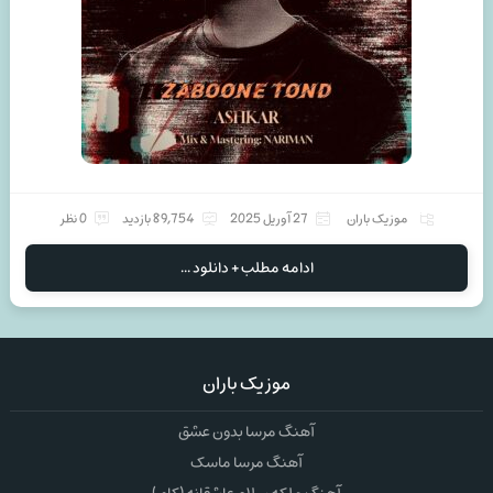
موزیک باران
27 آوریل 2025
89,754 بازدید
0 نظر
ادامه مطلب + دانلود ...
موزیک باران
آهنگ مرسا بدون عشق
آهنگ مرسا ماسک