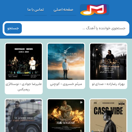
صفحه اصلی
تماس با ما
جستجو
بهزاد رضازاده - صدای تو
میثم خسروی - کوچنی
علیرضا جوادی - نوستالژی
ریمیکس