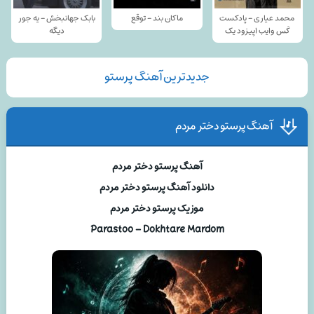
محمد عیاری - پادکست
ماکان بند - توقع
بابک جهانبخش - یه جور
کَس وایب اپیزود یک
دیگه
جدیدترین آهنگ پرستو
آهنگ پرستو دختر مردم
آهنگ پرستو دختر مردم
دانلود آهنگ پرستو دختر مردم
موزیک پرستو دختر مردم
Parastoo – Dokhtare Mardom