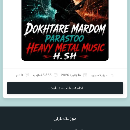
موزیک باران
14 ژانویه 2026
45,855 بازدید
0 نظر
ادامه مطلب + دانلود ...
موزیک باران