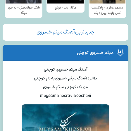
محمد عیاری - پادکست
ماکان بند - توقع
بابک جهانبخش - یه جور
کَس وایب اپیزود یک
دیگه
جدیدترین آهنگ میثم خسروی
میثم خسروی کوچنی
آهنگ میثم خسروی کوچنی
دانلود آهنگ میثم خسروی به نام کوچنی
موزیک کوچنی میثم خسروی
meysam khosravi koocheni