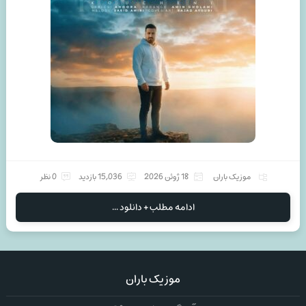
موزیک باران
18 ژوئن 2026
15,036 بازدید
0 نظر
ادامه مطلب + دانلود ...
موزیک باران