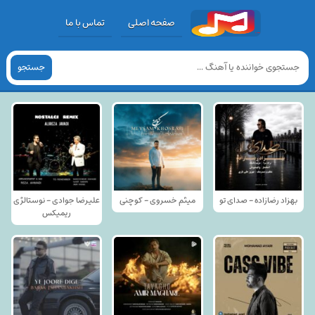
صفحه اصلی
تماس با ما
جستجو
بهزاد رضازاده - صدای تو
میثم خسروی - کوچنی
علیرضا جوادی - نوستالژی
ریمیکس