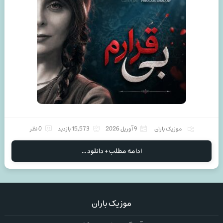
موزیک باران
9 آوریل 2026
15,573 بازدید
0 نظر
ادامه مطلب + دانلود ...
موزیک باران