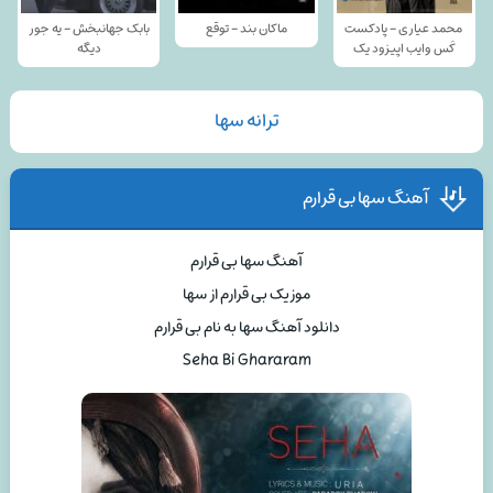
محمد عیاری - پادکست
ماکان بند - توقع
بابک جهانبخش - یه جور
کَس وایب اپیزود یک
دیگه
ترانه سها
آهنگ سها بی قرارم
آهنگ سها بی قرارم
موزیک بی قرارم از سها
دانلود آهنگ سها به نام بی قرارم
Seha Bi Ghararam