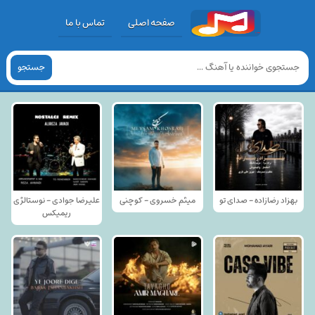
صفحه اصلی
تماس با ما
جستجو
بهزاد رضازاده - صدای تو
میثم خسروی - کوچنی
علیرضا جوادی - نوستالژی
ریمیکس