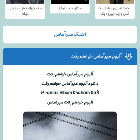
محمد عیاری - پادکست
ماکان بند - توقع
بابک جهانبخش - یه جور
کَس وایب اپیزود یک
دیگه
اهنگ میرآماس
آلبوم میرآماس خواهم رفت
آلبوم میرآماس خواهم رفت
دانلود آلبوم میرآماس خواهم رفت
Miramas Album Khaham Raft
آلبوم خواهم رفت میرآماس