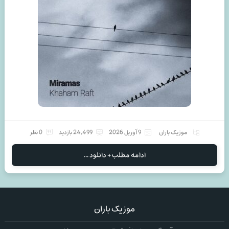
موزیک باران
9 آوریل 2026
24,499 بازدید
0 نظر
ادامه مطلب + دانلود ...
موزیک باران