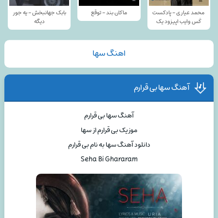
محمد عیاری - پادکست
ماکان بند - توقع
بابک جهانبخش - یه جور
کَس وایب اپیزود یک
دیگه
اهنگ سها
آهنگ سها بی قرارم
آهنگ سها بی قرارم
موزیک بی قرارم از سها
دانلود آهنگ سها به نام بی قرارم
Seha Bi Ghararam