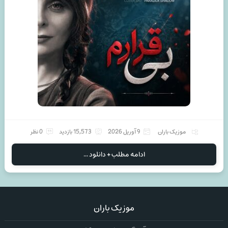
موزیک باران
9 آوریل 2026
15,573 بازدید
0 نظر
ادامه مطلب + دانلود ...
موزیک باران