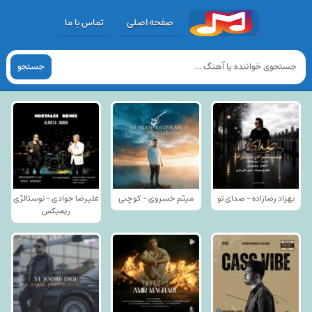
صفحه اصلی
تماس با ما
جستجو
بهزاد رضازاده - صدای تو
میثم خسروی - کوچنی
علیرضا جوادی - نوستالژی
ریمیکس