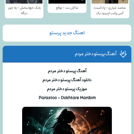
محمد عیاری - پادکست
ماکان بند - توقع
بابک جهانبخش - یه جور
کَس وایب اپیزود یک
دیگه
اهنگ جدید پرستو
آهنگ پرستو دختر مردم
آهنگ پرستو دختر مردم
دانلود آهنگ پرستو دختر مردم
موزیک پرستو دختر مردم
Parastoo – Dokhtare Mardom