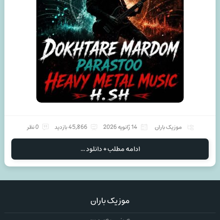
موزیک باران
14 ژانویه 2026
45,866 بازدید
0 نظر
ادامه مطلب + دانلود ...
موزیک باران