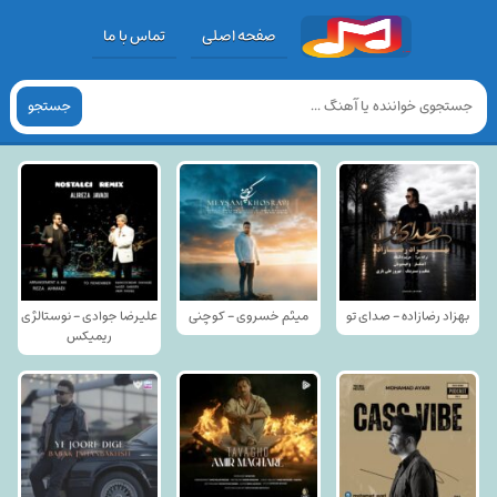
صفحه اصلی
تماس با ما
جستجو
بهزاد رضازاده - صدای تو
میثم خسروی - کوچنی
علیرضا جوادی - نوستالژی
ریمیکس