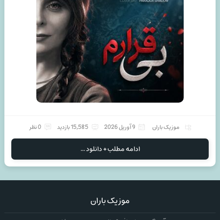
موزیک باران
9 آوریل 2026
15,585 بازدید
0 نظر
ادامه مطلب + دانلود ...
موزیک باران