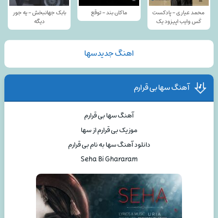
محمد عیاری - پادکست
ماکان بند - توقع
بابک جهانبخش - یه جور
کَس وایب اپیزود یک
دیگه
اهنگ جدیدسها
آهنگ سها بی قرارم
آهنگ سها بی قرارم
موزیک بی قرارم از سها
دانلود آهنگ سها به نام بی قرارم
Seha Bi Ghararam