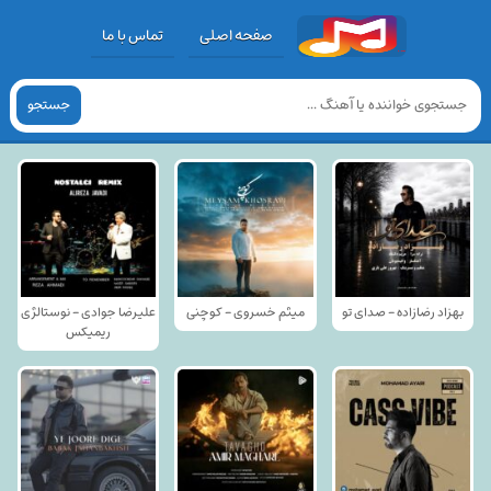
صفحه اصلی
تماس با ما
جستجو
بهزاد رضازاده - صدای تو
میثم خسروی - کوچنی
علیرضا جوادی - نوستالژی
ریمیکس