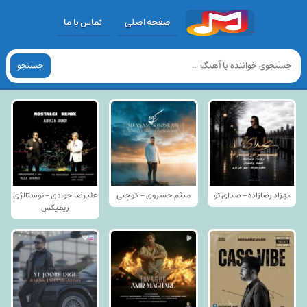
صفحه اصلی
تماس با ما
جستجو
بهزاد رضازاده - صدای تو
میثم خسروی - کوچنی
علیرضا جوادی - نوستالژی
ریمیکس