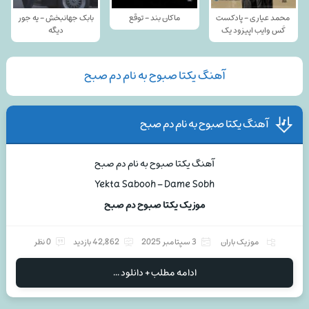
محمد عیاری - پادکست
ماکان بند - توقع
بابک جهانبخش - یه جور
کَس وایب اپیزود یک
دیگه
آهنگ یکتا صبوح به نام دم صبح
آهنگ یکتا صبوح به نام دم صبح
آهنگ یکتا صبوح به نام دم صبح
Yekta Sabooh – Dame Sobh
موزیک یکتا صبوح دم صبح
موزیک باران
3 سپتامبر 2025
42,862 بازدید
0 نظر
ادامه مطلب + دانلود ...