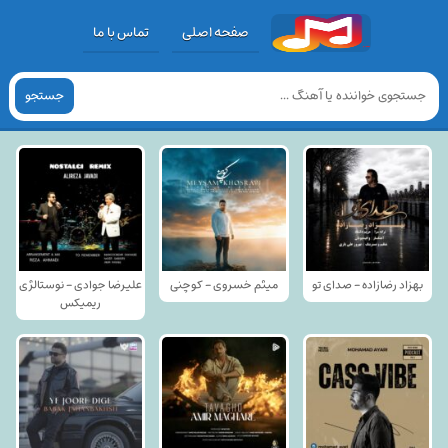
صفحه اصلی
تماس با ما
جستجو
بهزاد رضازاده - صدای تو
میثم خسروی - کوچنی
علیرضا جوادی - نوستالژی
ریمیکس