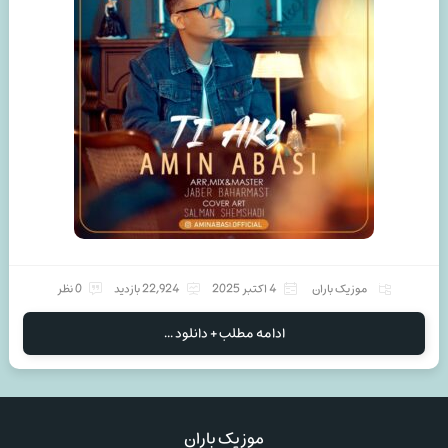
موزیک باران
4 اکتبر 2025
22,924 بازدید
0 نظر
ادامه مطلب + دانلود ...
موزیک باران