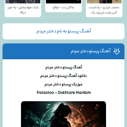
محمد عیاری - پادکست
ماکان بند - توقع
بابک جهانبخش - یه جور
کَس وایب اپیزود یک
دیگه
آهنگ پرستو به نام دختر مردم
آهنگ پرستو دختر مردم
آهنگ پرستو دختر مردم
دانلود آهنگ پرستو دختر مردم
موزیک پرستو دختر مردم
Parastoo – Dokhtare Mardom