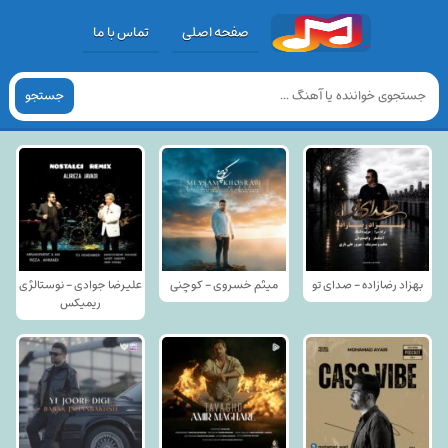
صفحه اصلی
تماس با ما
جستجو
بهزاد رضازاده - صدای تو
میثم خسروی - کوچنی
علیرضا جوادی - نوستالژی
ریمیکس