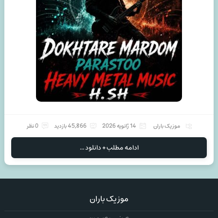
موزیک باران
14 ژانویه 2026
45,866 بازدید
0 نظر
ادامه مطلب + دانلود ...
موزیک باران