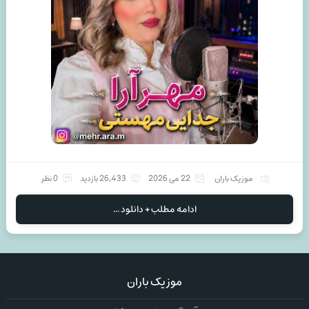
موزیک باران
22 می 2026
26,433 بازدید
0 نظر
ادامه مطلب + دانلود ...
موزیک باران