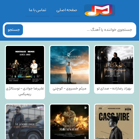
صفحه اصلی
تماس با ما
جستجو
بهزاد رضازاده - صدای تو
میثم خسروی - کوچنی
علیرضا جوادی - نوستالژی
ریمیکس