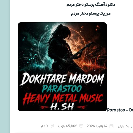
دانلود آهنگ پرستو دختر مردم
موزیک پرستو دختر مردم
Parastoo – 
وزیک باران
14 ژانویه 2026
45,862 بازدید
0 نظر