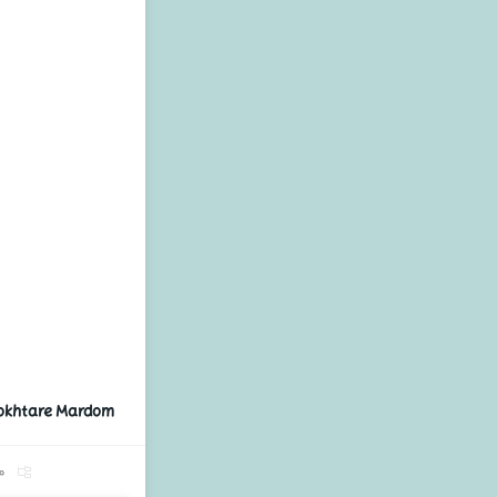
Dokhtare Mardom
م