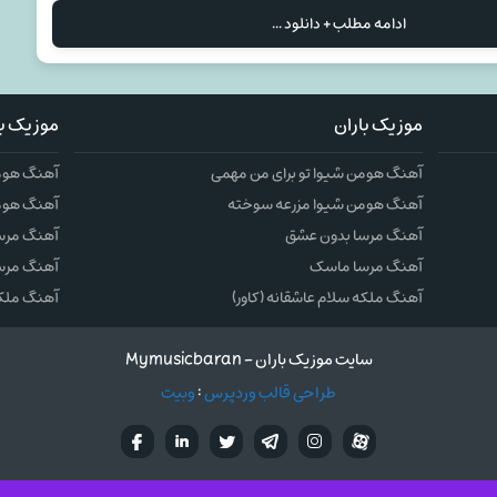
ادامه مطلب + دانلود ...
موزیک باران
موزیک با
آهنگ هومن شیوا تو برای من مهمی
آهنگ هومن
آهنگ هومن شیوا مزرعه سوخته
آهنگ هوم
آهنگ مرسا بدون عشق
آهنگ مرس
آهنگ مرسا ماسک
آهنگ مرس
آهنگ ملکه سلام عاشقانه (کاور)
آهنگ ملکه 
سایت موزیک باران - Mymusicbaran
طراحی قالب وردپرس
:
وبیت
آپارات
تلگرام
تويتر
اینستاگرام
لینکدین
فيسب