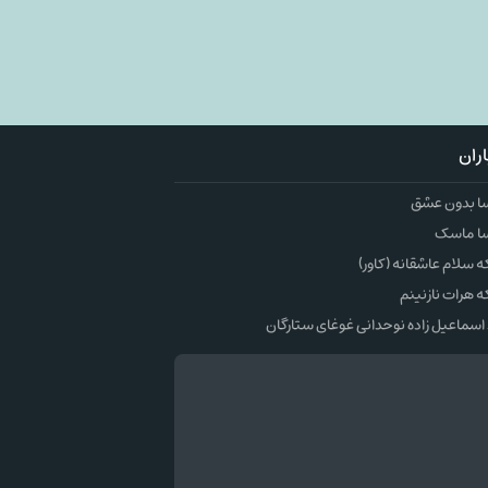
ران
ا بدون عشق
ا ماسک
سلام عاشقانه (کاور)
 هرات نازنینم
اسماعیل زاده نوحدانی غوغای ستارگان
وک