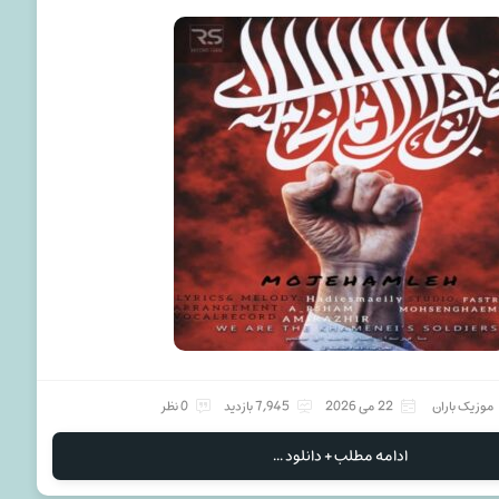
موزیک باران
22 می 2026
7,945 بازدید
0 نظر
ادامه مطلب + دانلود ...