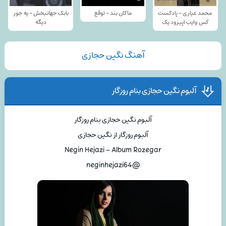
محمد عیاری - پادکست
ماکان بند - توقع
بابک جهانبخش - یه جور
کَس وایب اپیزود یک
دیگه
آهنگ نگین حجازی
آلبوم نگین حجازی بنام روزگار
آلبوم نگین حجازی بنام روزگار
آلبوم روزگار از نگین حجازی
Negin Hejazi – Album Rozegar
@neginhejazi64