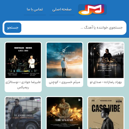
صفحه اصلی
تماس با ما
جستجو
بهزاد رضازاده - صدای تو
میثم خسروی - کوچنی
علیرضا جوادی - نوستالژی
ریمیکس