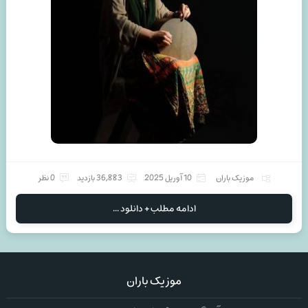
موزیک باران
10 آوریل 2025
36,883 بازدید
0 نظر
ادامه مطلب + دانلود ...
موزیک باران