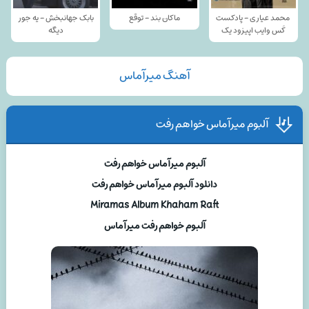
محمد عیاری - پادکست
ماکان بند - توقع
بابک جهانبخش - یه جور
کَس وایب اپیزود یک
دیگه
آهنگ میرآماس
آلبوم میرآماس خواهم رفت
آلبوم میرآماس خواهم رفت
دانلود آلبوم میرآماس خواهم رفت
Miramas Album Khaham Raft
آلبوم خواهم رفت میرآماس