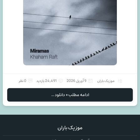
موزیک باران
9 آوریل 2026
24,491 بازدید
0 نظر
ادامه مطلب + دانلود ...
موزیک باران