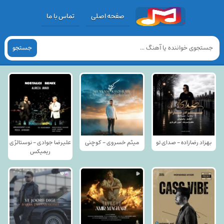
صفحه اصلی
تماس با ما
جستجو
بهزاد رضازاده - صدای تو
میثم خسروی - کوچنی
علیرضا جوادی - نوستالژی
ریمیکس