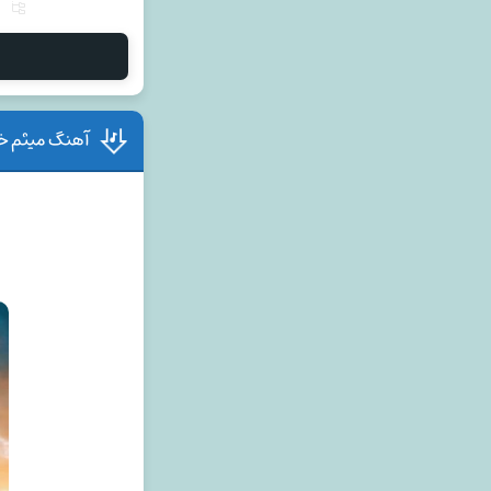
آهنگ میثم خس