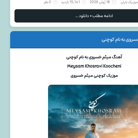
موزیک باران
18 ژوئن 2026
15,141 بازدید
0 نظر
ادامه مطلب + دانلود ...
روی به نام کوچنی
آهنگ میثم خسروی به نام کوچنی
Meysam Khosravi Koocheni
موزیک کوچنی میثم خسروی