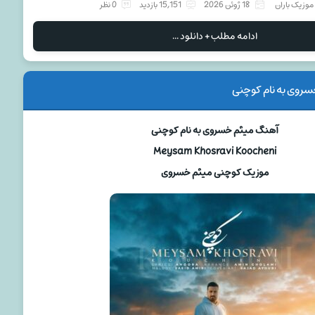
موزیک باران
18 ژوئن 2026
15,151 بازدید
0 نظر
ادامه مطلب + دانلود ...
روی به نام کوچنی
آهنگ میثم خسروی به نام کوچنی
Meysam Khosravi Koocheni
موزیک کوچنی میثم خسروی