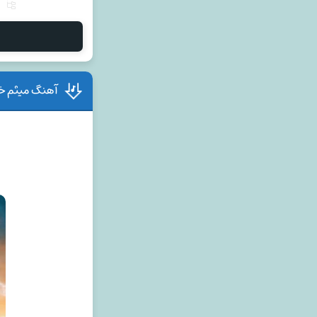
آهنگ میثم خس