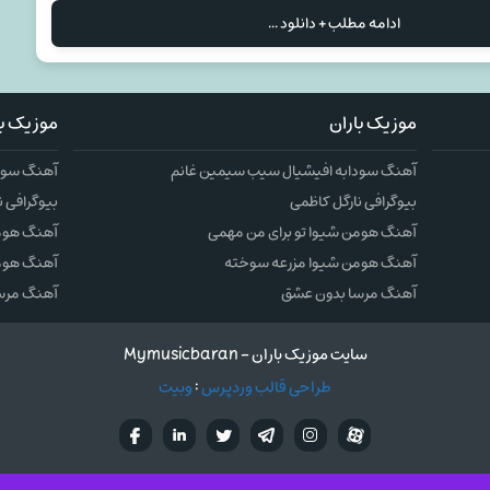
ادامه مطلب + دانلود ...
موزیک باران
موزیک با
آهنگ سودابه افیشیال سیب سیمین غانم
آهنگ سودا
بیوگرافی نارگل کاظمی
بیوگرافی ن
آهنگ هومن شیوا تو برای من مهمی
آهنگ هومن
آهنگ هومن شیوا مزرعه سوخته
آهنگ هوم
آهنگ مرسا بدون عشق
آهنگ مرس
سایت موزیک باران - Mymusicbaran
طراحی قالب وردپرس
:
وبیت
آپارات
تلگرام
تويتر
اینستاگرام
لینکدین
فيسب