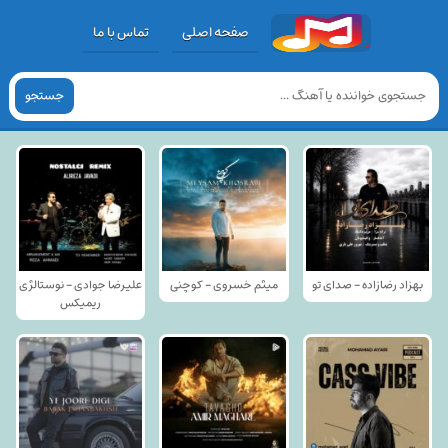
صفحه اصلی
تماس با ما
جستجو
بهزاد رضازاده - صدای تو
میثم خسروی - کوچنی
علیرضا جوادی - نوستالژی
ریمیکس