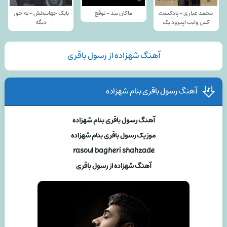
محمد عیاری - پادکست
ماکان بند - توقع
بابک جهانبخش - یه جور
کَس وایب اپیزود یک
دیگه
آهنگ شهزاده از رسول باقری
آهنگ رسول باقری بنام شهزاده
آهنگ رسول باقری بنام شهزاده
موزیک رسول باقری بنام شهزاده
rasoul bagheri shahzade
آهنگ شهزاده از رسول باقری