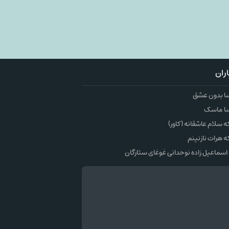
ران
ا بدون عشق
ا ماسک
سلام عاشقانه (کاور)
 هرات نازنینم
اسماعیل زاده نوحدانی غوغای ستارگان
وک