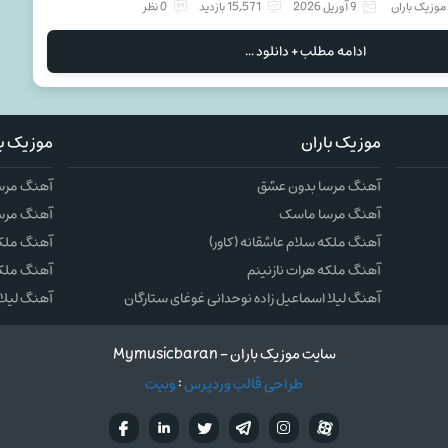
موزیک باران
9 آوریل 2026
15,571 بازدید
0 نظر
ادامه مطلب + دانلود ...
موزیک باران
موزیک با
آهنگ مرسا بدون عشق
آهنگ مرس
آهنگ مرسا ماسک
آهنگ مرس
آهنگ ملکه سلام عاشقانه (کاور)
آهنگ ملکه 
آهنگ ملکه هرات نازنینم
آهنگ ملکه
آهنگ لیلا اسماعیل زاده نوحدانی غوغای ستارگان
آهنگ لیلا 
سایت موزیک باران - Mymusicbaran
طراحی قالب وردپرس
:
وبیت
آپارات
تلگرام
تويتر
اینستاگرام
لینکدین
فيسب