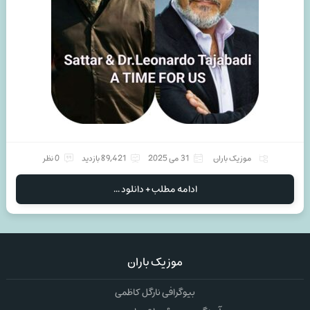
موزیک باران
31 می 2025
89,421 بازدید
0 نظر
ادامه مطلب + دانلود ...
موزیک باران
بیوگرافی نارگل کاظمی