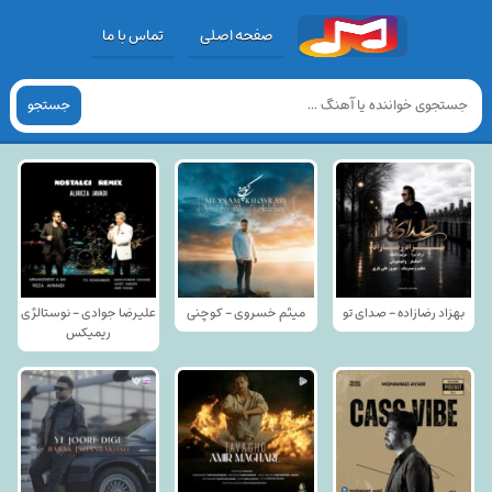
صفحه اصلی
تماس با ما
جستجو
بهزاد رضازاده - صدای تو
میثم خسروی - کوچنی
علیرضا جوادی - نوستالژی
ریمیکس