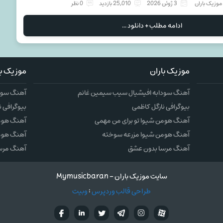
موزیک باران
3 ژوئن 2026
25,010 بازدید
0 نظر
ادامه مطلب + دانلود ...
موزیک باران
موزیک با
آهنگ سودابه افیشیال سیب سیمین غانم
آهنگ سودا
بیوگرافی نارگل کاظمی
بیوگرافی ن
آهنگ هومن شیوا تو برای من مهمی
آهنگ هومن
آهنگ هومن شیوا مزرعه سوخته
آهنگ هوم
آهنگ مرسا بدون عشق
آهنگ مرس
سایت موزیک باران - Mymusicbaran
طراحی قالب وردپرس
:
وبیت
آپارات
تلگرام
تويتر
اینستاگرام
لینکدین
فيسب