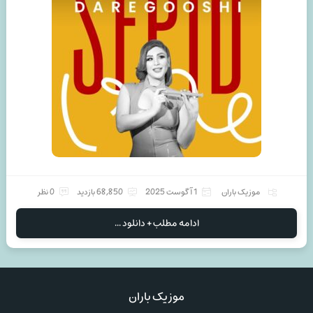
موزیک باران
1 آگوست 2025
68,850 بازدید
0 نظر
ادامه مطلب + دانلود ...
موزیک باران