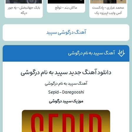
محمد عیاری - پادکست
ماکان بند - توقع
بابک جهانبخش - یه جور
کَس وایب اپیزود یک
دیگه
آهنگ درگوشی سپید
آهنگ سپید به نام درگوشی
دانلود آهنگ جدید سپید به نام درگوشی
آهنگ سپید به نام درگوشی
Sepid – Daregooshi
موزیک سپید درگوشی