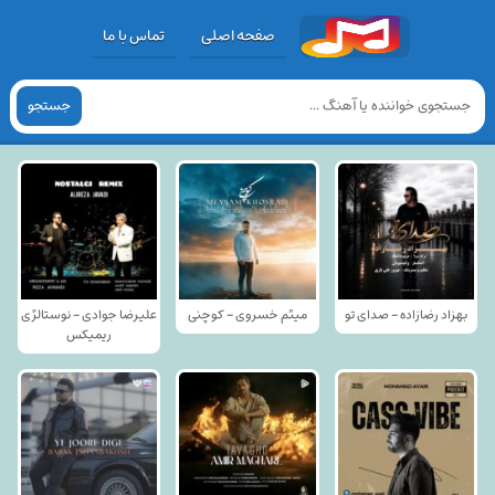
صفحه اصلی
تماس با ما
جستجو
بهزاد رضازاده - صدای تو
میثم خسروی - کوچنی
علیرضا جوادی - نوستالژی
ریمیکس