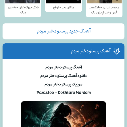
محمد عیاری - پادکست
ماکان بند - توقع
بابک جهانبخش - یه جور
کَس وایب اپیزود یک
دیگه
آهنگ جدید پرستو دختر مردم
آهنگ پرستو دختر مردم
آهنگ پرستو دختر مردم
دانلود آهنگ پرستو دختر مردم
موزیک پرستو دختر مردم
Parastoo – Dokhtare Mardom