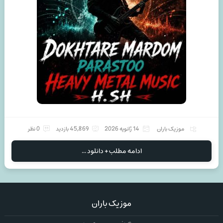
موزیک باران
14 ژانویه 2026
45,869 بازدید
0 نظر
ادامه مطلب + دانلود ...
موزیک باران