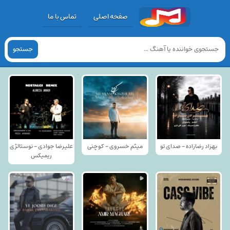
صفحه اصلی
تماس با ما
جستجو
بهزاد رضازاده - صدای تو
میثم خسروی - کوچنی
علیرضا جوادی - نوستالژی
ریمیکس