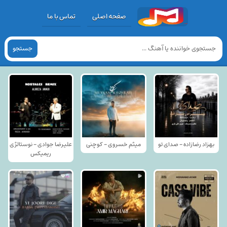
صفحه اصلی
تماس با ما
جستجو
بهزاد رضازاده - صدای تو
میثم خسروی - کوچنی
علیرضا جوادی - نوستالژی
ریمیکس