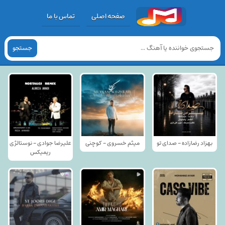
صفحه اصلی
تماس با ما
جستجو
بهزاد رضازاده - صدای تو
میثم خسروی - کوچنی
علیرضا جوادی - نوستالژی
ریمیکس