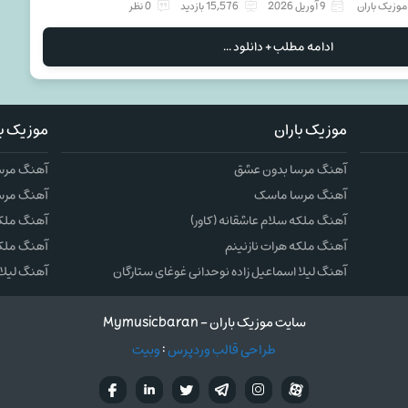
موزیک باران
9 آوریل 2026
15,576 بازدید
0 نظر
ادامه مطلب + دانلود ...
موزیک باران
موزیک با
آهنگ مرسا بدون عشق
آهنگ مرس
آهنگ مرسا ماسک
آهنگ مرس
آهنگ ملکه سلام عاشقانه (کاور)
آهنگ ملکه 
آهنگ ملکه هرات نازنینم
آهنگ ملکه
آهنگ لیلا اسماعیل زاده نوحدانی غوغای ستارگان
آهنگ لیلا 
سایت موزیک باران - Mymusicbaran
طراحی قالب وردپرس
:
وبیت
آپارات
تلگرام
تويتر
اینستاگرام
لینکدین
فيسب