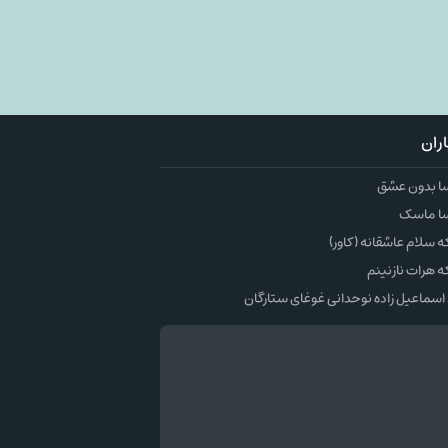
ران
ا بدون عشق
ا ماسک
سلام عاشقانه (کاور)
 هرات نازنینم
اسماعیل زاده نوحدانی غوغای ستارگان
وک