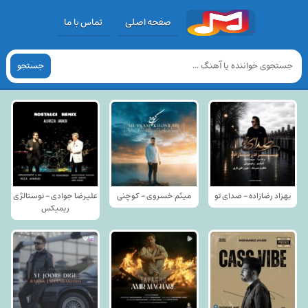
صفحه اصلی
تماس با ما
جستجو
بهزاد رضازاده - صدای تو
میثم خسروی - کوچنی
علیرضا جوادی - نوستالژی
ریمیکس