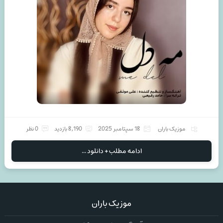
موزیک باران
18 سپتامبر 2025
8,190 بازدید
0 نظر
ادامه مطلب + دانلود ...
موزیک باران