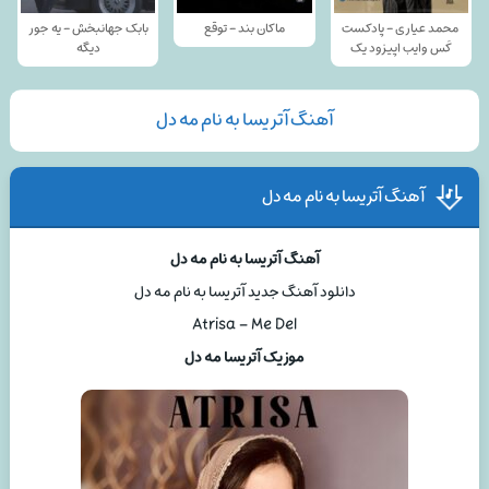
محمد عیاری - پادکست
ماکان بند - توقع
بابک جهانبخش - یه جور
کَس وایب اپیزود یک
دیگه
آهنگ آتریسا به نام مه دل
آهنگ آتریسا به نام مه دل
آهنگ آتریسا به نام مه دل
دانلود آهنگ جدید آتریسا به نام مه دل
Atrisa – Me Del
موزیک آتریسا مه دل