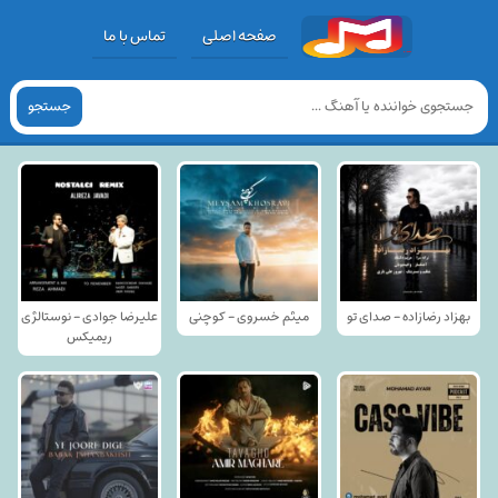
صفحه اصلی
تماس با ما
جستجو
بهزاد رضازاده - صدای تو
میثم خسروی - کوچنی
علیرضا جوادی - نوستالژی
ریمیکس