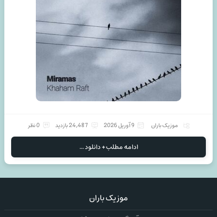
موزیک باران
9 آوریل 2026
24,487 بازدید
0 نظر
ادامه مطلب + دانلود ...
موزیک باران