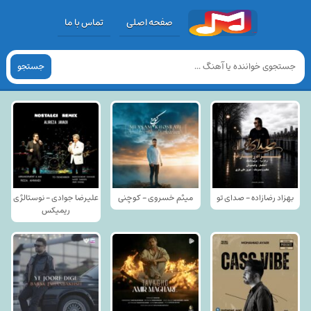
صفحه اصلی
تماس با ما
جستجو
بهزاد رضازاده - صدای تو
میثم خسروی - کوچنی
علیرضا جوادی - نوستالژی
ریمیکس