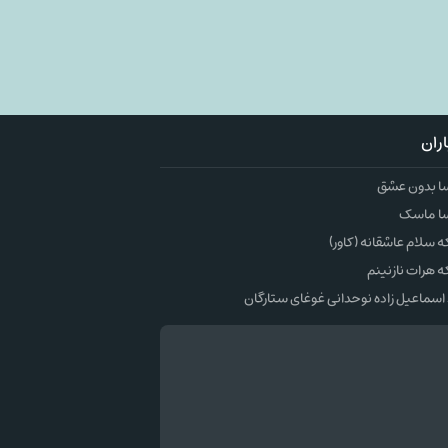
ران
ا بدون عشق
ا ماسک
سلام عاشقانه (کاور)
 هرات نازنینم
اسماعیل زاده نوحدانی غوغای ستارگان
وک