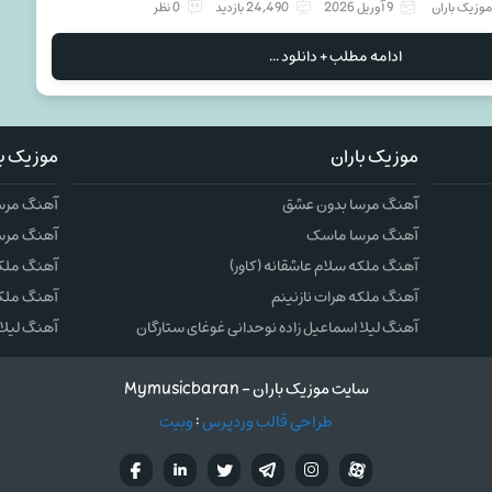
وزیک باران
9 آوریل 2026
24,490 بازدید
0 نظر
ادامه مطلب + دانلود ...
موزیک باران
موزیک با
آهنگ مرسا بدون عشق
آهنگ مرس
آهنگ مرسا ماسک
آهنگ مرس
آهنگ ملکه سلام عاشقانه (کاور)
آهنگ ملکه 
آهنگ ملکه هرات نازنینم
آهنگ ملکه
آهنگ لیلا اسماعیل زاده نوحدانی غوغای ستارگان
آهنگ لیلا 
سایت موزیک باران - Mymusicbaran
طراحی قالب وردپرس
:
وبیت
آپارات
تلگرام
تويتر
اینستاگرام
لینکدین
فيسب