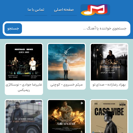
صفحه اصلی
تماس با ما
جستجو
بهزاد رضازاده - صدای تو
میثم خسروی - کوچنی
علیرضا جوادی - نوستالژی
ریمیکس