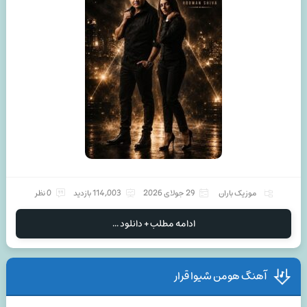
موزیک باران
29 جولای 2026
114,003 بازدید
0 نظر
ادامه مطلب + دانلود ...
آهنگ هومن شیوا قرار