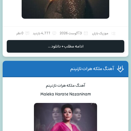
موزیک باران
3 آگوست 2026
4,777 بازدید
0 نظر
ادامه مطلب + دانلود ...
آهنگ ملکه هرات نازنینم
آهنگ ملکه هرات نازنینم
Maleka Harate Nazaninam