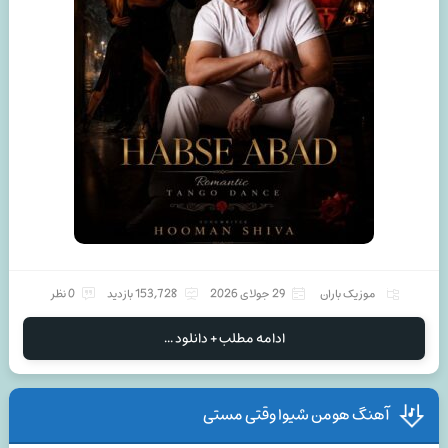
موزیک باران
29 جولای 2026
153,728 بازدید
0 نظر
ادامه مطلب + دانلود ...
آهنگ هومن شیوا وقتی مستی