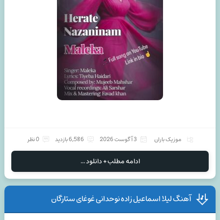
موزیک باران
3 آگوست 2026
6,586 بازدید
0 نظر
ادامه مطلب + دانلود ...
آهنگ لیلا اسماعیل زاده نوحدانی غوغای ستارگان