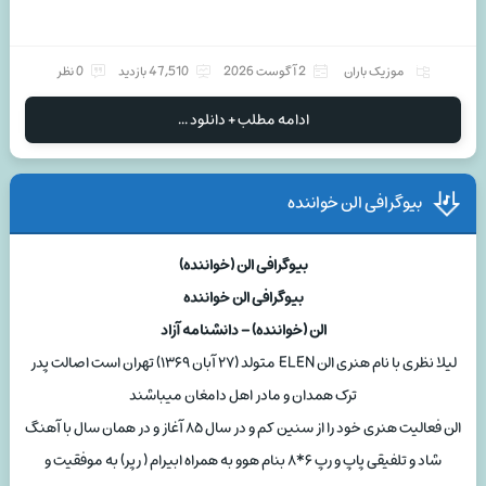
موزیک باران
2 آگوست 2026
47,510 بازدید
0 نظر
ادامه مطلب + دانلود ...
بیوگرافی الن خواننده
بیوگرافی الن (خواننده)
بیوگرافی الن خواننده
الن (خواننده) – دانشنامه آزاد
لیلا نظری با نام هنری الن ELEN متولد (۲۷ آبان ۱۳۶۹) تهران است اصالت پدر
ترک همدان و مادر اهل دامغان میباشند
الن فعالیت هنری خود را از سنین کم و در سال ۸۵ آغاز و در همان سال با آهنگ
شاد و تلفیقی پاپ و رپ ۶*۸ بنام هوو به همراه ابیرام ( رپر) به موفقیت و