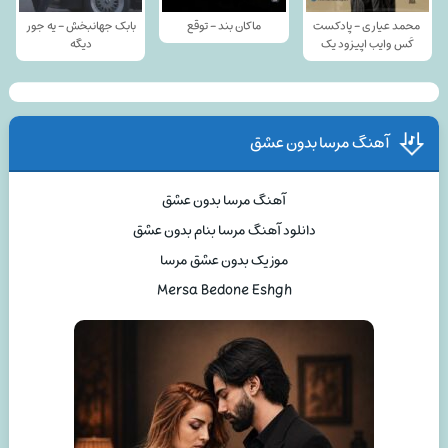
محمد عیاری - پادکست
ماکان بند - توقع
بابک جهانبخش - یه جور
کَس وایب اپیزود یک
دیگه
آهنگ مرسا بدون عشق
آهنگ مرسا بدون عشق
دانلود آهنگ مرسا بنام بدون عشق
موزیک بدون عشق مرسا
Mersa Bedone Eshgh