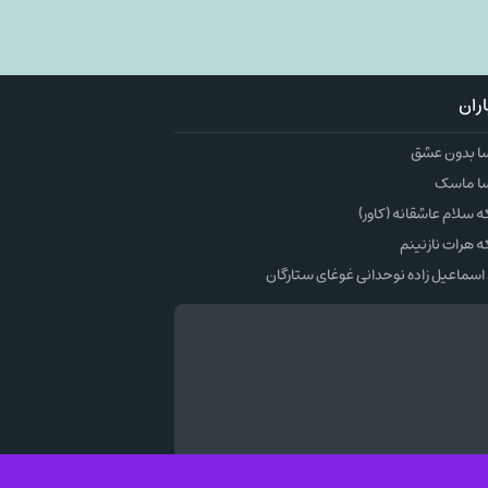
ران
ا بدون عشق
ا ماسک
سلام عاشقانه (کاور)
 هرات نازنینم
اسماعیل زاده نوحدانی غوغای ستارگان
وک