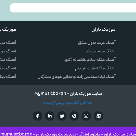
موزیک باران
موزیک با
آهنگ مرسا بدون عشق
آهنگ مرس
آهنگ مرسا ماسک
آهنگ مرس
آهنگ ملکه سلام عاشقانه (کاور)
آهنگ ملکه 
آهنگ ملکه هرات نازنینم
آهنگ ملکه
آهنگ لیلا اسماعیل زاده نوحدانی غوغای ستارگان
آهنگ لیلا 
سایت موزیک باران - Mymusicbaran
طراحی قالب وردپرس
:
وبیت
آپارات
تلگرام
تويتر
اینستاگرام
لینکدین
فيسب
سایت موزیک باران - دانلود اهنگ جدید سایت موزیک باران - mymusicbaran