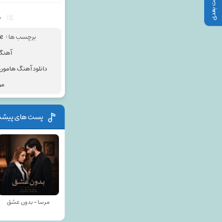
پست بعدی
م
برچسب ها :
te
آهنگ 
دانلود آهنگ هامون 
مو
پست های پیشن
مرسا - بدون عشق