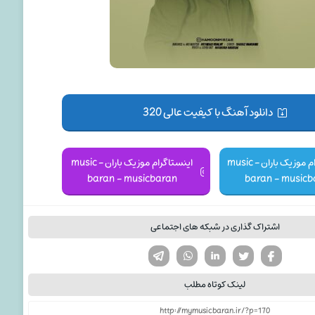
دانلود آهنگ با کیفیت عالی 320
کانال تلگرام موزیک باران - music
اینستاگرام موزیک باران - music
baran - musicbaran
baran - musicb
اشتراک گذاری در شبکه های اجتماعی
تویتر
فیسوک
لینکدین
واتساپ
تلگرام
لینک کوتاه مطلب