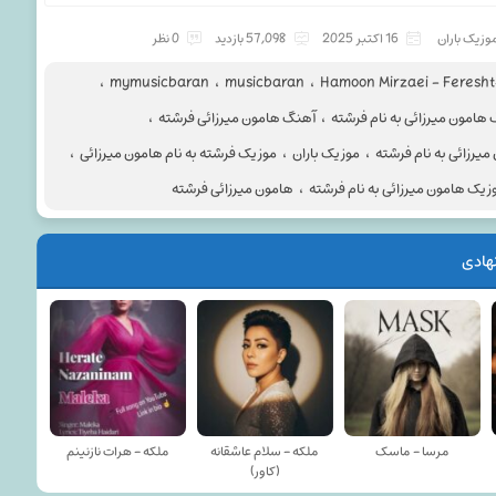
وزیک باران
16 اکتبر 2025
57,098 بازدید
0 نظر
،
mymusicbaran
،
musicbaran
،
Hamoon Mirzaei - Feresh
هامون میرزائی به نام فرشته
،
آهنگ هامون میرزائی فرشته
،
میرزائی به نام فرشته
،
موزیک باران
،
موزیک فرشته به نام هامون میرزائی
،
زیک هامون میرزائی به نام فرشته
،
هامون میرزائی فرشته
هادی
مرسا - ماسک
ملکه - سلام عاشقانه
ملکه - هرات نازنینم
(کاور)