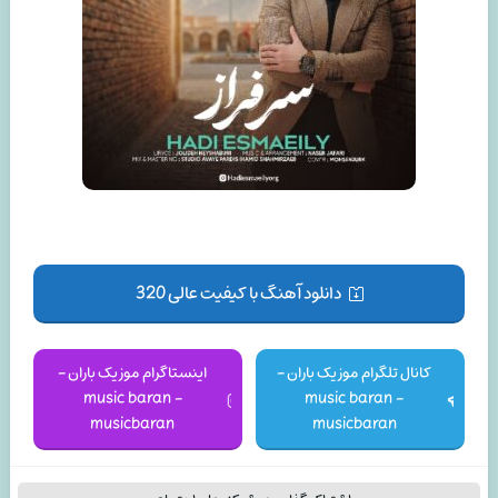
دانلود آهنگ با کیفیت عالی 320
کانال تلگرام موزیک باران -
اینستاگرام موزیک باران -
music baran -
music baran -
musicbaran
musicbaran