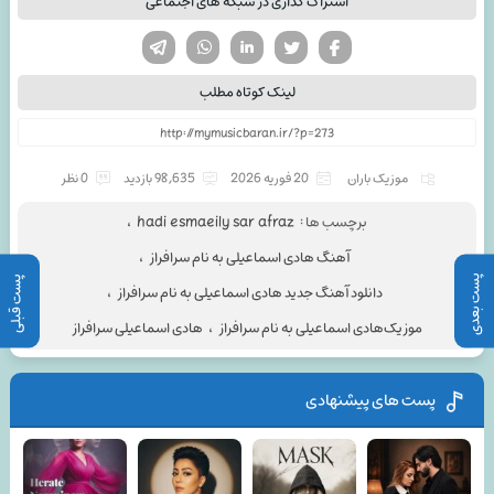
اشتراک گذاری در شبکه های اجتماعی
تویتر
فیسوک
لینکدین
واتساپ
تلگرام
لینک کوتاه مطلب
موزیک باران
20 فوریه 2026
98,635 بازدید
0 نظر
برچسب ها :
hadi esmaeily sar afraz
،
آهنگ هادی اسماعیلی به نام سرافراز
،
پست بعدی
پست قبلی
دانلود آهنگ جدید هادی اسماعیلی به نام سرافراز
،
موزیک‌هادی اسماعیلی به نام سرافراز
،
هادی اسماعیلی سرافراز
پست های پیشنهادی