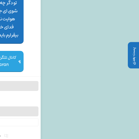
تو دگر چه
شوی ای جا
هوایت نی
فدای خند
بیقرارم با
پست بعدی
aran
م