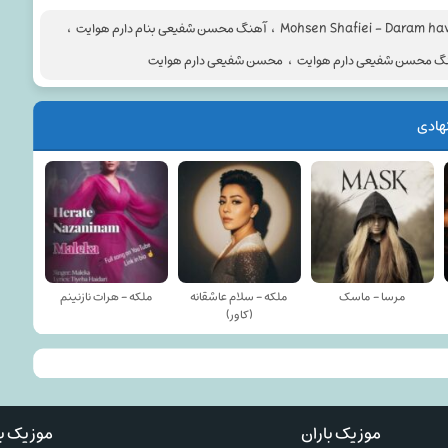
Mohsen Shafiei - Daram ha
،
آهنگ محسن شفیعی بنام دارم هوایت
،
گ محسن شفیعی دارم هوایت
،
محسن شفیعی دارم هوایت
هادی
مرسا - ماسک
ملکه - سلام عاشقانه
ملکه - هرات نازنینم
(کاور)
موزیک باران
موزیک با