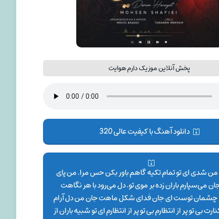
پخش آنلاین موزیک دارم هوایت
دانلود آهنگ با کیفیت عالی 320
 من شدی ای تو تمام تکیه گاهم باور بکن حس مرا. من پای
 می‌سپارم باران زده بر موی تو. دل می‌رود با هر نگاهت
 چشمان توست ای جان فدای شکل ماهت جان من دل آرام
رت بی تو پر از انتظارم بی تو پر از انتظارم ای تو شبیه باران از