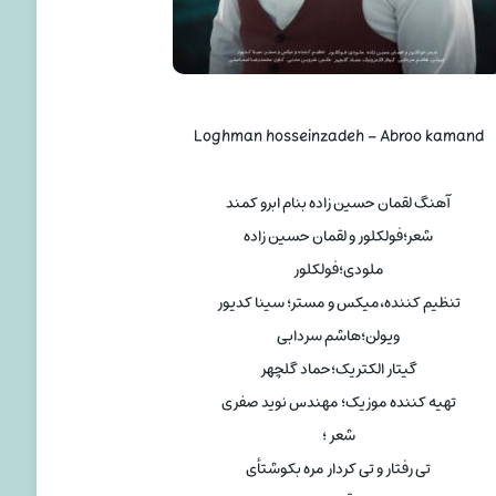
Loghman hosseinzadeh – Abroo kamand
آهنگ لقمان حسین زاده بنام ابرو کمند
شعر؛فولکلور و لقمان حسین زاده
ملودی؛فولکلور
تنظیم کننده،میکس و مستر؛ سینا کدیور
ویولن؛هاشم سردابی
گیتار الکتریک؛حماد گلچهر
تهیه کننده موزیک؛ مهندس نوید صفری
شعر ؛
تی رفتار و تی کردار مره بکوشتأی