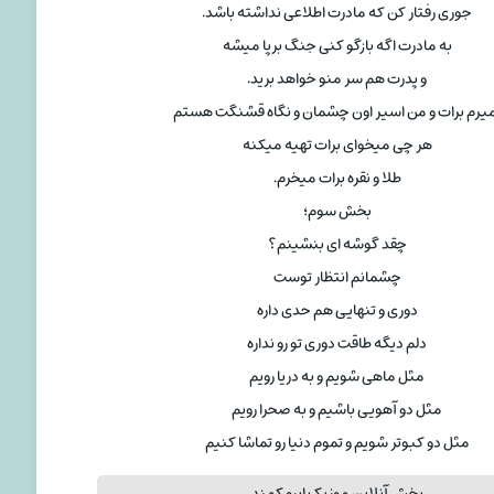
جوری رفتار کن که مادرت اطلاعی نداشته باشد.
به مادرت اگه بازگو کنی جنگ برپا میشه
و پدرت هم سر منو خواهد برید.
یرم برات و من اسیر اون چشمان و نگاه قشنگت هستم
هر چی میخوای برات تهیه میکنه
طلا و نقره برات میخرم.
بخش سوم؛
چقد گوشه ای بنشینم؟
چشمانم انتظار توست
دوری و تنهایی هم حدی داره
دلم دیگه طاقت دوری تو رو نداره
مثل ماهی شویم و به دریا رویم
مثل دو آهویی باشیم و به صحرا رویم
مثل دو کبوتر شویم و تموم دنیا رو تماشا کنیم
پخش آنلاین موزیک ابرو کمند