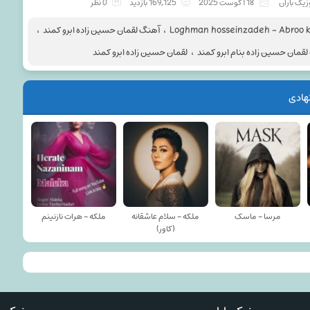
یک باران
18 آگوست 2025
169,125 بازدید
0 نظر
Loghman hosseinzadeh - Abroo
،
آهنگ لقمان حسین زاده ابرو کمند
،
قمان حسین زاده بنام ابرو کمند
،
لقمان حسین زاده ابرو کمند
هادی
مرسا - ماسک
ملکه - سلام عاشقانه
ملکه - هرات نازنینم
(کاور)