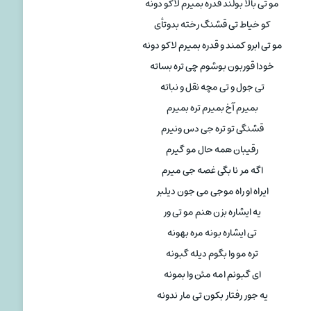
مو تی بالا بولند قدره بمیرم لاکو دونه
کو خیاط تی قشنگ رخته بدوتأی
مو تی ابرو کمند و قدره بمیرم لاکو دونه
خودا قوربون بوشوم چی تره بساته
تی جول و تی مچه نقل و نباته
بمیرم آخ بمیرم تره بمیرم
قشنگی تو تره جی دس ونیرم
رقیبان همه حال مو گیرم
اگه مر نا بگی غصه جی میرم
ایراه او راه موجی می جون دیلبر
یه ایشاره بزن هنم مو تی ور
تی ایشاره بونه مره بهونه
تره مو وا بگوم دیله گبونه
ای گبونم امه مئن وا بمونه
یه جور رفتار بکون تی مار ندونه