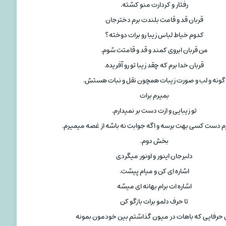
رفتار و کردارت منو کشته.
قربان قد و قامت بلندت برم دخترجان
کدوم خیاط لباس زیبا رو برات دوخته؟
من قربان ابروی کمند و قد و قامتت شوم.
قربان خدا برم که چقد زیبا تو رو آفریده.
گونه و لب و صورت زیبات همچون نقل و نبات هستش.
بمیرم برات
تو زیبایی و ازت دست بر نمیدارم.
م دست کسی بهت برسه و اگه جوابت نه باشه از غصه میمیرم.
بخش دوم.
دلبرجان اینور و اونور میگردی
اشاره ای کن و میام پیشت.
اشاره ات برام بهانه ای میشه
تا حرف دلمو برات بازگو کن
 حرفایی که باهات در میون گذاشتم بین خودمون بمونه