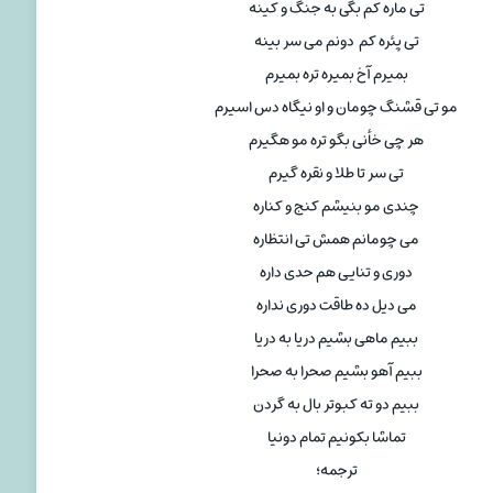
تی ماره کم بگی به جنگ و کینه
تی پئره کم دونم می سر بینه
بمیرم آخ بمیره تره بمیرم
مو تی قشنگ چومان و او نیگاه دس اسیرم
هر چی خأنی بگو تره مو هگیرم
تی سر تا طلا و نقره گیرم
چندی مو بنیشم کنج و کناره
می چومانم همش تی انتظاره
دوری و تنایی هم حدی داره
می دیل ده طاقت دوری نداره
ببیم ماهی بشیم دریا به دریا
ببیم آهو بشیم صحرا به صحرا
ببیم دو ته کبوتر بال به گردن
تماشا بکونیم تمام دونیا
ترجمه؛