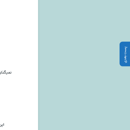
پست بعدی
نمیگذار
این