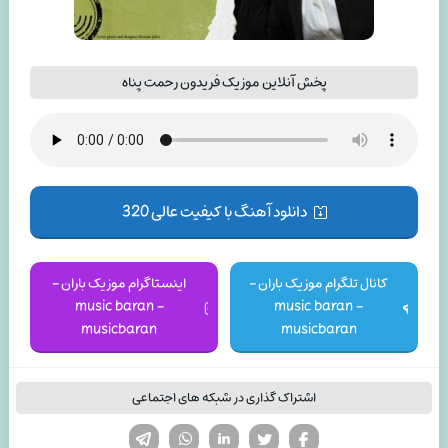
پخش آنلاین موزیک فریدون رحمت پناه
دانلود آهنگ با کیفیت عالی 320
کانال تلگرام موزیک باران -
اینستاگرام موزیک باران -
music baran -
music baran -
musicbaran
musicbaran
اشتراک گذاری در شبکه های اجتماعی
تویتر
فیسوک
لینکدین
واتساپ
تلگرام