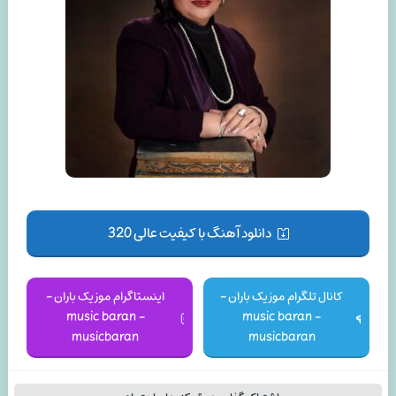
دانلود آهنگ با کیفیت عالی 320
کانال تلگرام موزیک باران -
اینستاگرام موزیک باران -
music baran -
music baran -
musicbaran
musicbaran