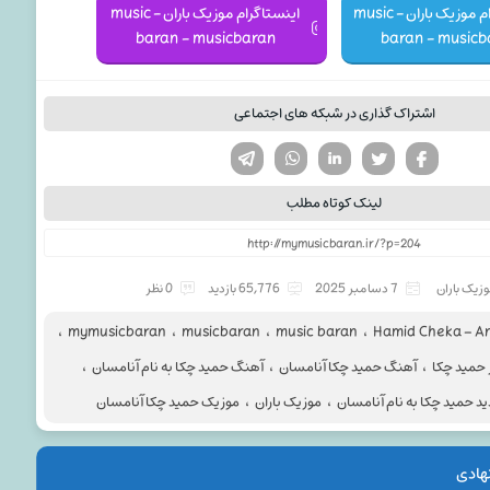
کانال تلگرام موزیک باران - music
اینستاگرام موزیک باران - music
baran - musicbaran
baran - musicb
اشتراک گذاری در شبکه های اجتماعی
تویتر
فیسوک
لینکدین
واتساپ
تلگرام
لینک کوتاه مطلب
زیک باران
7 دسامبر 2025
65,776 بازدید
0 نظر
،
mymusicbaran
،
musicbaran
،
music baran
،
Hamid Cheka – 
 حمید چکا
،
آهنگ حمید چکا آنامسان
،
آهنگ حمید چکا به نام آنامسان
،
د حمید چکا به نام آنامسان
،
موزیک باران
،
موزیک حمید چکا آنامسان
هادی