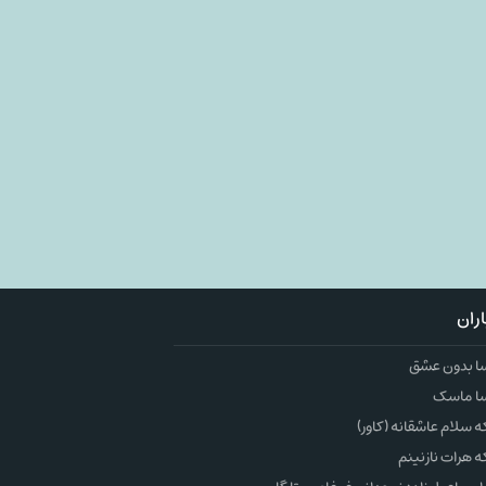
ران
ا بدون عشق
ا ماسک
سلام عاشقانه (کاور)
 هرات نازنینم