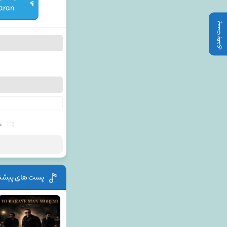
aran
پست بعدی
م
پست های پیشن